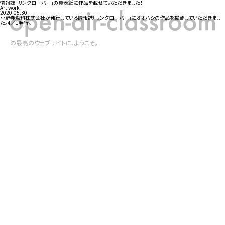
情報誌「サンクローバー」の裏表紙に作品を載せていただきました！
Art work
2020.05.30
小野寺燃料株式会社が発行している情報誌「サンクローバー」にオオハシの作品を掲載していただきまし
た。4／1発行。
の最高のウェブサイトに、ようこそ。